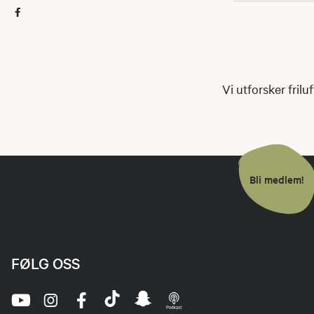
Vi utforsker frilu
Bli medlem!
FØLG OSS