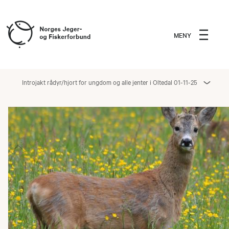
MENY
Introjakt rådyr/hjort for ungdom og alle jenter i Oltedal 01-11-25