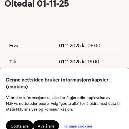
Oltedal 01-11-25
Fra:
01.11.2025 kl. 08.00
Til:
01.11.2025 kl. 16.00
Varighet:
8 timer
Denne nettsiden bruker informasjonskapsler
(cookies)
Sted:
Oltedal
Vi bruker informasjonskapsler for å gjøre din opplevelse av
NJFFs nettsteder bedre. Velg "godta alle" for å bidra med data til
statistikk, analyse og kommunikasjon.
Pris:
Medl: 400,- / Ikke medl:
800,-
Tilpass cookies
Godta alle
Avslå alle