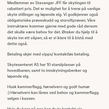
Medlemmer av Stavanger JFF får skytingen til
rabattert pris. Det er mulighet for å trene på vanlige
skyte stillinger og løpende elg. Vi godkjenner også
obligatoriske prøveskudd og storviltprøven. Våre
instruktører kommer gjerne med gode råd dersom
det skulle være behov for det. Ønsker du hjelp til å
skyte inn ett våpen, så er vi klare til å bistå med
dette også.
Betaling skjer med vipps/ kontaktløs betaling.
Skytesenteret AS har 10 standplasser på
hovedbanen, samt to innskytningsbenker og
løpende elg.
Husk kammerflagg, hørselvern og godt humør
:) Hørselvern kan lånes ved behov og kammerflagg
selges i kassen.
Hvis du lurer på noe kan du ta kontakt via