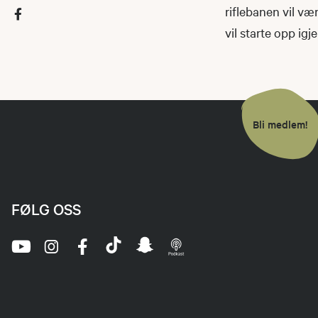
riflebanen vil v
vil starte opp igje
Bli medlem!
FØLG OSS