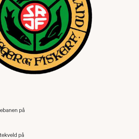
glebanen på
ytekveld på