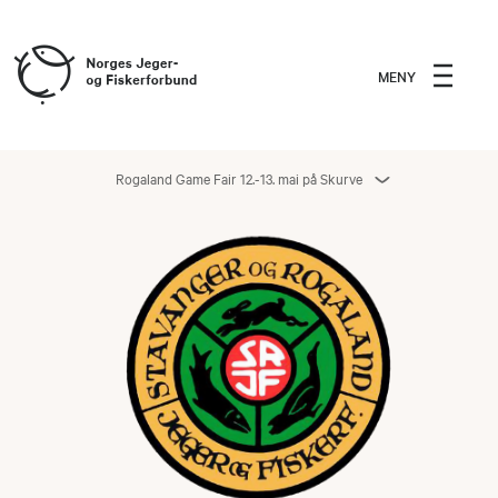
MENY
Rogaland Game Fair 12.-13. mai på Skurve