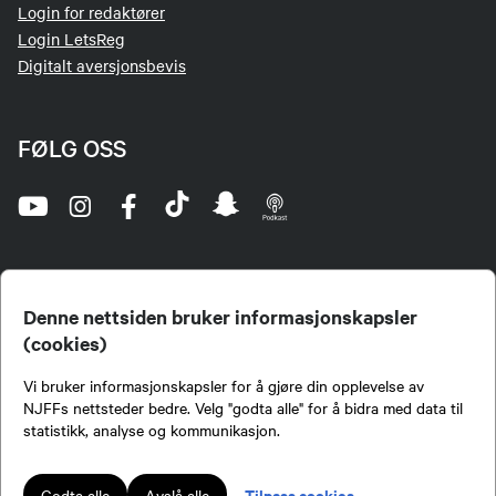
Login for redaktører
Login LetsReg
Digitalt aversjonsbevis
FØLG OSS
Denne nettsiden bruker informasjonskapsler
(cookies)
Norges Jeger- og Fiskerforbund (NJFF) er landets eneste landsdekkende organisasjon for
Vi bruker informasjonskapsler for å gjøre din opplevelse av
jegere og sportsfiskere og et av de viktigste miljøene for formidling av kunnskap om jakt og
fiske i Norge. Vi er en partipolitisk nøytral organisasjon, men har et sterkt jakt-, fiske-, og
NJFFs nettsteder bedre. Velg "godta alle" for å bidra med data til
naturpolitisk engasjement i mange saker.
statistikk, analyse og kommunikasjon.
Norges Jeger- og Fiskerforbund benytter informasjonskapsler på nettsiden.
Lokalforeninger tilsluttet Norges Jeger- og Fiskerforbund har ansvar for innhold de
Tilpass cookies
Godta alle
Avslå alle