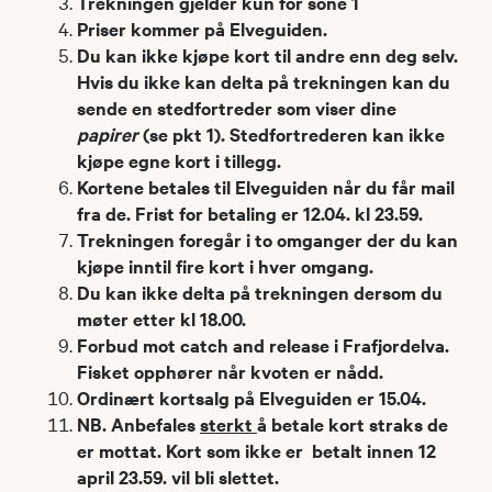
Trekningen gjelder kun for sone 1
Priser kommer på Elveguiden.
Du kan ikke kjøpe kort til andre enn deg selv.
Hvis du ikke kan delta på trekningen kan du
sende en stedfortreder som viser dine
papirer
(se pkt 1). Stedfortrederen kan ikke
kjøpe egne kort i tillegg.
Kortene betales til Elveguiden når du får mail
fra de. Frist for betaling er 12.04. kl 23.59.
Trekningen foregår i to omganger der du kan
kjøpe inntil fire kort i hver omgang.
Du kan ikke delta på trekningen dersom du
møter etter kl 18.00.
Forbud mot catch and release i Frafjordelva.
Fisket opphører når kvoten er nådd.
Ordinært kortsalg på Elveguiden er 15.04.
NB. Anbefales
sterkt
å betale kort straks de
er mottat. Kort som ikke er betalt innen 12
april 23.59. vil bli slettet.