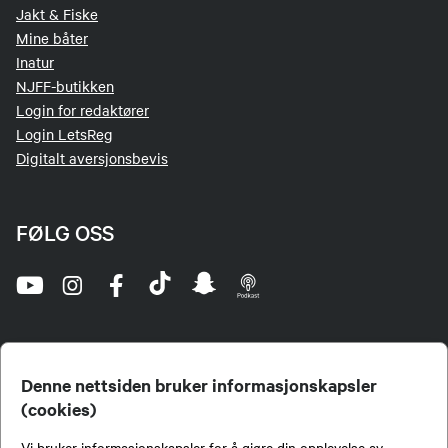
Jakt & Fiske
Mine båter
Inatur
NJFF-butikken
Login for redaktører
Login LetsReg
Digitalt aversjonsbevis
FØLG OSS
Denne nettsiden bruker informasjonskapsler
(cookies)
Norges Jeger- og Fiskerforbund (NJFF) er landets eneste landsdekkende organisasjon for
Vi bruker informasjonskapsler for å gjøre din opplevelse av
jegere og sportsfiskere og et av de viktigste miljøene for formidling av kunnskap om jakt og