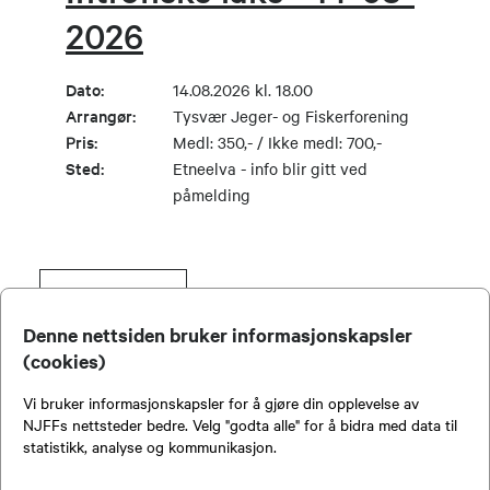
2026
Dato:
14.08.2026 kl. 18.00
Arrangør:
Tysvær Jeger- og Fiskerforening
Pris:
Medl: 350,- / Ikke medl: 700,-
Sted:
Etneelva - info blir gitt ved
påmelding
SE FLERE
Denne nettsiden bruker informasjonskapsler
(cookies)
Viser
1
-
5
av
21
Vi bruker informasjonskapsler for å gjøre din opplevelse av
NJFFs nettsteder bedre. Velg "godta alle" for å bidra med data til
statistikk, analyse og kommunikasjon.