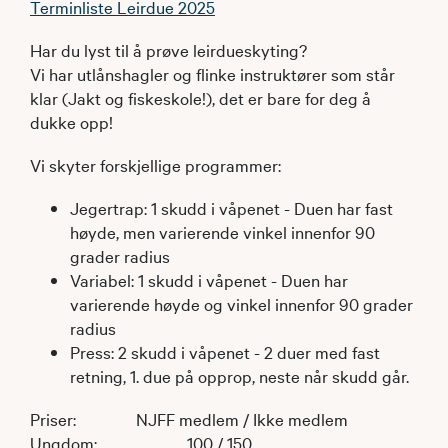
Terminliste Leirdue 2025
Har du lyst til å prøve leirdueskyting?
Vi har utlånshagler og flinke instruktører som står
klar (Jakt og fiskeskole!), det er bare for deg å
dukke opp!
Vi skyter forskjellige programmer:
Jegertrap: 1 skudd i våpenet - Duen har fast
høyde, men varierende vinkel innenfor 90
grader radius
Variabel: 1 skudd i våpenet - Duen har
varierende høyde og vinkel innenfor 90 grader
radius
Press: 2 skudd i våpenet - 2 duer med fast
retning, 1. due på opprop, neste når skudd går.
Priser: NJFF medlem / Ikke medlem
Ungdom: 100 / 150