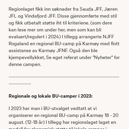
Regionlaget fikk inn søknader fra Sauda JFF, Jæren
JFL og Vindafjord JFF. Disse gjennomførte med stil
og fikk utbetalt støtte iht til kriteriene. (som dere
kan lese mer om under her, men som kan bli
evaluert/regulert i 2024) I tillegg arrangerte NJFF
Rogaland en regional BU-camp på Karmøy med flott
assistanse av Karmøy JFNF. Også den ble
kjempevellykket, Se eget referat under "Nyheter" for
denne campen.
----------------------------------------------------------------
-------------
Regionale og lokale BU-camper i 2023:
I 2023 har man i BU-utvalget vedtatt at vi
organiserer en regional BU-camp på Karmøy 18 - 20
august. (12-18 år) I tillegg har regionslaget laget en
modell for økonomisk støtte til lokale camper i