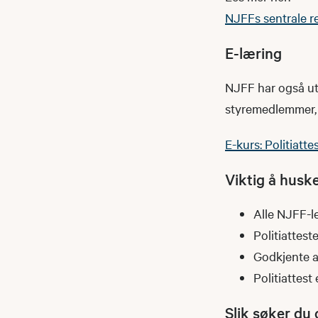
NJFFs sentrale ret
E-læring
NJFF har også utv
styremedlemmer, 
E-kurs: Politiatte
Viktig å husk
Alle NJFF-le
Politiatteste
Godkjente at
Politiattest 
Slik søker du 