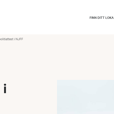
FINN DITT LOK
politiattest i NJFF
 i