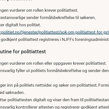
gen vurderer om rollen krever politiattest.
testansvarlige sender formålsbekreftelse til søkeren.
r digitalt hos politiet.
politiet.no/tjenester/politiattest/sok-om-politiattest-for-p
godkjent politiattest registreres i NJFFs foreningsadminist
tine for politiattest
gen vurderer om rollen eller oppgaven krever politiattest.
ansvarlig fyller ut politiets formålsbekreftelse og sender de
er inn på politiets nettsider og søker om politiattest. Form
ved søknaden.
ar politiattesten digitalt og viser den fram til politiattestan
ansvarlig kontrollerer attesten og registrerer godkjent attes