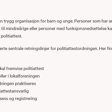
n trygg organisasjon for barn og unge. Personer som har ans
til mindreårige eller personer med funksjonsnedsettelse kan
politiattest.
te sentrale retningslinjer for politiattestordningen. Her fi
al fremvise politiattest
ller i lokalforeningen
ningen praktiseres
tiattestansvarlig
ess og registrering