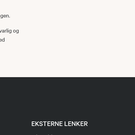
ngen.
varlig og
med
EKSTERNE LENKER