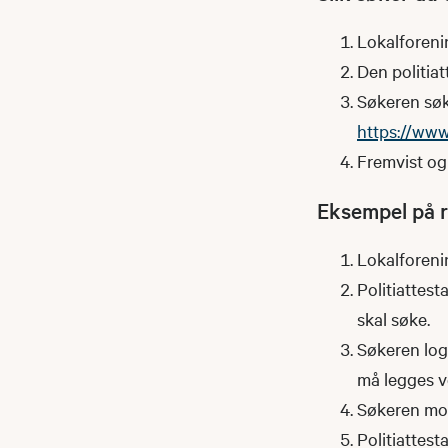
Lokalforenin
Den politiat
Søkeren søke
https://www.
Fremvist og 
Eksempel på ru
Lokalforenin
Politiattest
skal søke.
Søkeren logg
må legges 
Søkeren mott
Politiattest