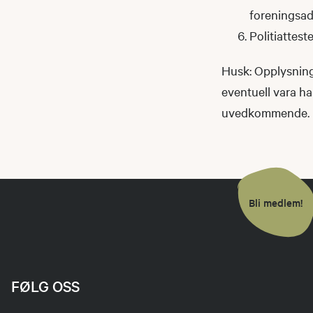
foreningsad
Politiattest
Husk: Opplysninge
eventuell vara ha
uvedkommende.
Bli medlem!
FØLG OSS