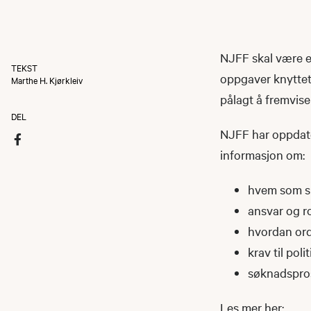
NJFF skal være e
TEKST
oppgaver knyttet 
Marthe H. Kjørkleiv
pålagt å fremvise 
DEL
NJFF har oppdater
informasjon om:
hvem som sk
ansvar og ro
hvordan ord
krav til poli
søknadspros
Les mer her: