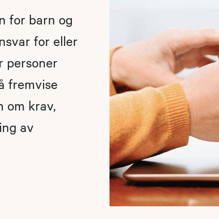
n for barn og
svar for eller
er personer
å fremvise
on om krav,
ing av