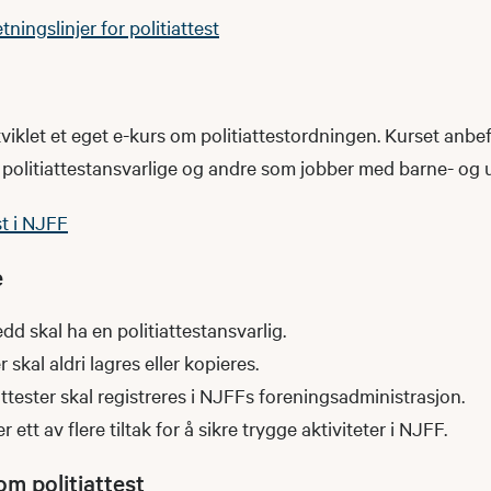
ningslinjer for politiattest
iklet et eget e-kurs om politiattestordningen. Kurset anbef
politiattestansvarlige og andre som jobber med barne- og 
st i NJFF
e
dd skal ha en politiattestansvarlig.
r skal aldri lagres eller kopieres.
tester skal registreres i NJFFs foreningsadministrasjon.
er ett av flere tiltak for å sikre trygge aktiviteter i NJFF.
om politiattest