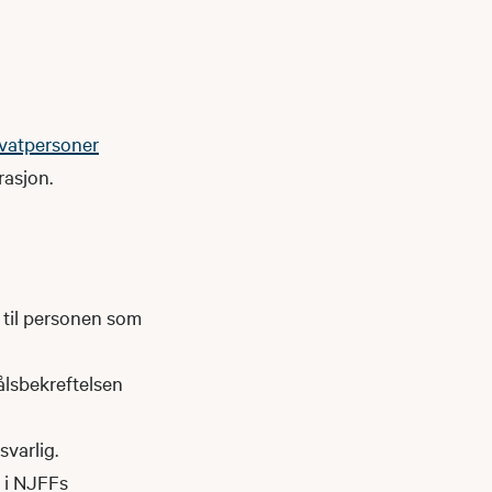
rivatpersoner
rasjon.
n til personen som
ålsbekreftelsen
svarlig.
t i NJFFs