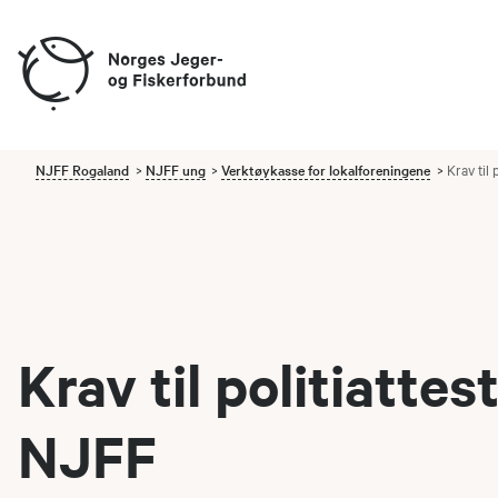
NJFF Rogaland
NJFF ung
Verktøykasse for lokalforeningene
Krav til 
Krav til politiattest
NJFF