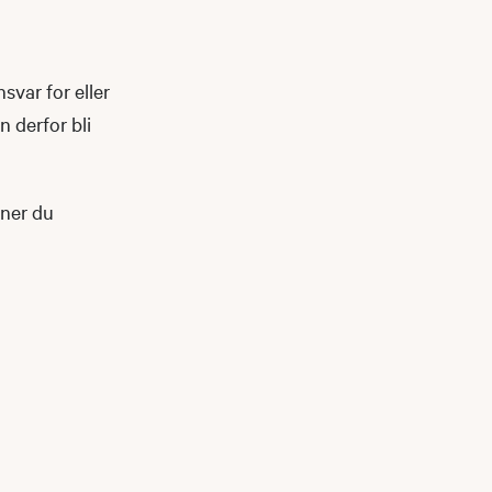
var for eller
 derfor bli
nner du