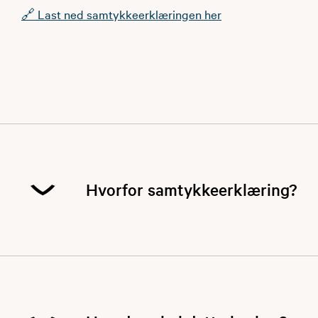
🔗 Last ned samtykkeerklæringen her
Hvorfor samtykkeerklæring?
For å ivareta personvernet og følge gjeldende
lover og retningslinjer, må vi innhente samtykke
før vi publiserer bilder eller videoer av personer,
spesielt barn og unge under 18 år. Ved å bruke