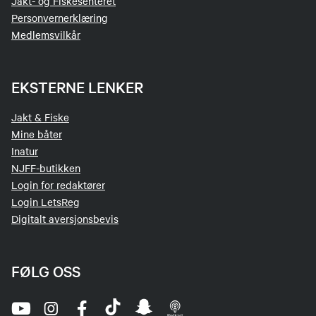
Jakt- og Fiskesenteret
det lurt å be om samtykke først.
Personvernerklæring
Bilder av salen, der enkeltpersoner ikke er
Medlemsvilkår
identifiserbare, krever ikke samtykke.
📷
Lokale mesterskap i skyting eller fisking:
EKSTERNE LENKER
Skal resultatvinnere fotograferes og navn
Jakt & Fiske
publiseres, må samtykke innhentes.
Mine båter
Bilder av konkurranseområdet, der
Inatur
enkeltpersoner ikke er hovedfokus, krever
NJFF-butikken
ikke samtykke.
Login for redaktører
Login LetsReg
Digitalt aversjonsbevis
FØLG OSS