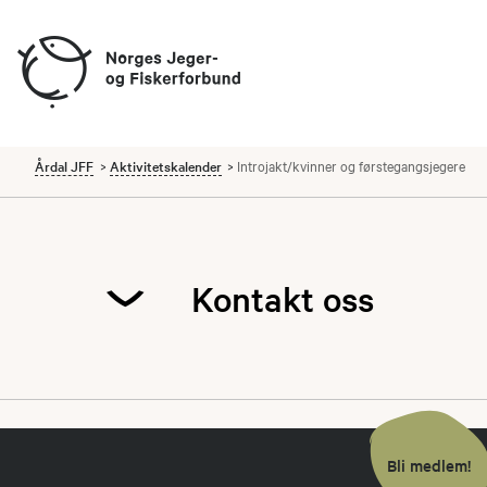
Årdal JFF
Aktivitetskalender
Introjakt/kvinner og førstegangsjegere
Kontakt oss
Vidar Mo
Leder
Bli medlem!