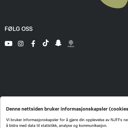
91388642
Send epost
FØLG OSS
Fred Yttri
Nestleder
90915358
Send epost
Jon Olav
Sekretær
Denne nettsiden bruker informasjonskapsler (cookie
95832676
Send epost
Vi bruker informasjonskapsler for å gjøre din opplevelse av NJFFs net
å bidra med data til statistikk, analyse og kommunikasjon.
Norges Jeger- og Fiskerf