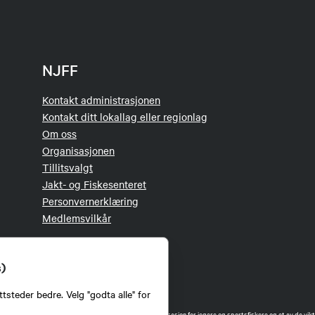
NJFF
Kontakt administrasjonen
Kontakt ditt lokallag eller regionlag
Om oss
Organisasjonen
Tillitsvalgt
Jakt- og Fiskesenteret
Personvernerklæring
 Håheim
Medlemsvilkår
s)
tsteder bedre. Velg "godta alle" for
orbund (NJFF) er landets eneste landsdekkende organisasjon for jegere og sportsfiskere og et av de vikti