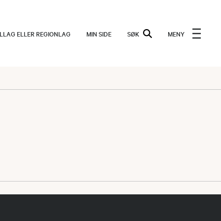
ALLAG ELLER REGIONLAG
MIN SIDE
SØK
MENY