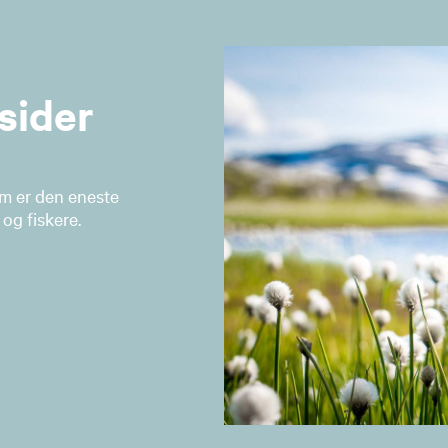
sider
om er den eneste
og fiskere.