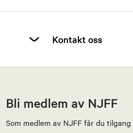
Kontakt oss
Alf Håøy
Leder
91881257
Bli medlem av NJFF
Send epost
Som medlem av NJFF får du tilgang ti
Stig Kjør