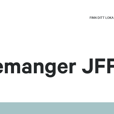
FINN DITT LOK
emanger JF