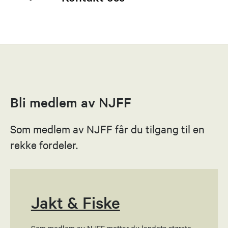
Ole Smevoll
Leder
40728904
Bli medlem av NJFF
Send epost
Som medlem av NJFF får du tilgang til en
Bjørnar Moen
rekke fordeler.
Økonomiansvarlig
95209085
Send epost
Jakt & Fiske