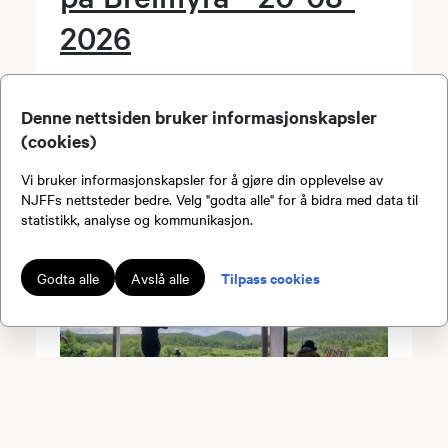
2026
Dato:
20.08.2026 kl. 18.00
Arrangør:
Stadsbygd JFF
Denne nettsiden bruker informasjonskapsler
Sted:
Breimyra
(cookies)
Vi bruker informasjonskapsler for å gjøre din opplevelse av
NJFFs nettsteder bedre. Velg "godta alle" for å bidra med data til
statistikk, analyse og kommunikasjon.
Tilpass cookies
Godta alle
Avslå alle