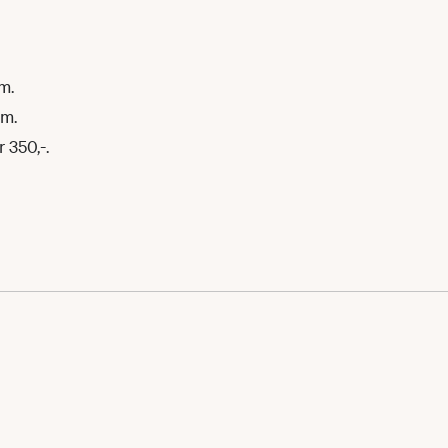
m.
em.
 350,-.