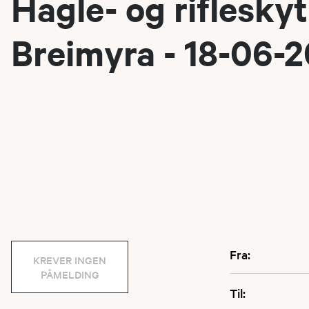
Hagle- og riflesky
Breimyra - 18-06-
Fra:
KREVER INGEN
PÅMELDING
Til: