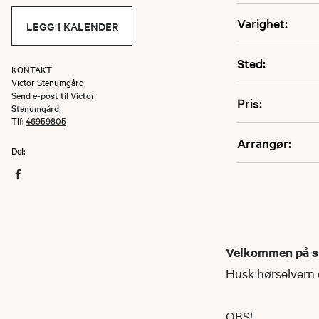
Varighet:
LEGG I KALENDER
Sted:
KONTAKT
Victor Stenumgård
Send e-post til Victor
Pris:
Stenumgård
Tlf:
46959805
Arrangør:
Del:
Velkommen på sk
Husk hørselvern 
OBS!