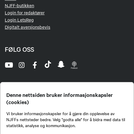
NJFF-butikken
Login for redaktører
Login LetsReg
Digitalt aversjonsbevis
FØLG OSS
Denne nettsiden bruker informasjonskapsler
(cookies)
Norges Jeger- og Fiskerforbund (NJFF) er landets eneste landsdekkende organisasjon for
Vi bruker informasjonskapsler for å gjøre din opplevelse av
jegere og sportsfiskere og et av de viktigste miljøene for formidling av kunnskap om jakt og
fiske i Norge. Vi er en partipolitisk nøytral organisasjon, men har et sterkt jakt-, fiske-, og
NJFFs nettsteder bedre. Velg "godta alle" for å bidra med data til
naturpolitisk engasjement i mange saker.
statistikk, analyse og kommunikasjon.
Norges Jeger- og Fiskerforbund benytter informasjonskapsler på nettsiden.