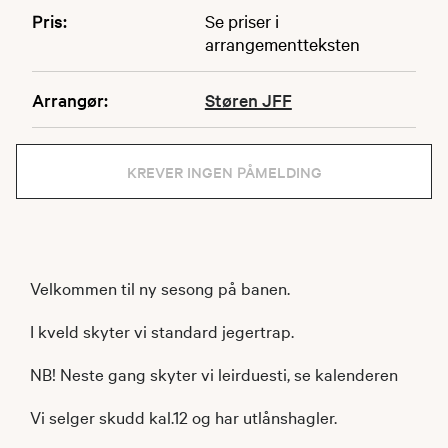
Pris:
Se priser i
arrangementteksten
Arrangør:
Støren JFF
KREVER INGEN PÅMELDING
Velkommen til ny sesong på banen.
I kveld skyter vi standard jegertrap.
NB! Neste gang skyter vi leirduesti, se kalenderen
Vi selger skudd kal.12 og har utlånshagler.