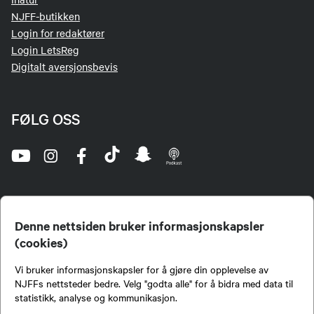
NJFF-butikken
Login for redaktører
Login LetsReg
Digitalt aversjonsbevis
FØLG OSS
Denne nettsiden bruker informasjonskapsler
(cookies)
Norges Jeger- og Fiskerforbund (NJFF) er landets eneste landsdekkende organisasjon for
Vi bruker informasjonskapsler for å gjøre din opplevelse av
jegere og sportsfiskere og et av de viktigste miljøene for formidling av kunnskap om jakt og
fiske i Norge. Vi er en partipolitisk nøytral organisasjon, men har et sterkt jakt-, fiske-, og
NJFFs nettsteder bedre. Velg "godta alle" for å bidra med data til
naturpolitisk engasjement i mange saker.
statistikk, analyse og kommunikasjon.
Norges Jeger- og Fiskerforbund benytter informasjonskapsler på nettsiden.