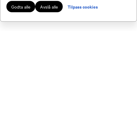
Arrangør:
Trondheim JFF
Tilpass cookies
Godta alle
Avslå alle
Pris:
Medl: 3500,- / Ikke medl: 6000,-
Sted:
Songli
Introjakt Skogsfugl
2026