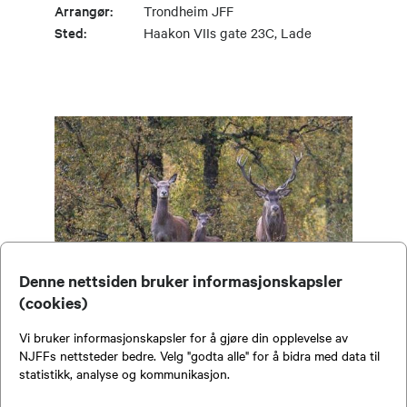
Arrangør:
Trondheim JFF
Sted:
Haakon VIIs gate 23C, Lade
Denne nettsiden bruker informasjonskapsler
(cookies)
Vi bruker informasjonskapsler for å gjøre din opplevelse av
Introjakt på Hjort
NJFFs nettsteder bedre. Velg "godta alle" for å bidra med data til
statistikk, analyse og kommunikasjon.
Dato:
11.09.2026 kl. 16.00