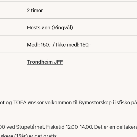
2 timer
Hestsjøen (Ringvål)
Medl: 150,- / Ikke medl: 150,-
Trondheim JFF
et og TOFA ønsker velkommen til Bymesterskap i isfiske p
00 ved Stupetårnet. Fisketid 12.00-14.00. Det er en deltakera
iskere (15år) er det gratis.