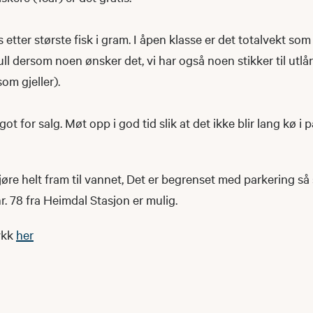
tter største fisk i gram. I åpen klasse er det totalvekt som g
hull dersom noen ønsker det, vi har også noen stikker til utlå
som gjeller).
ot for salg. Møt opp i god tid slik at det ikke blir lang kø i
jøre helt fram til vannet, Det er begrenset med parkering så
r. 78 fra Heimdal Stasjon er mulig.
ykk
her