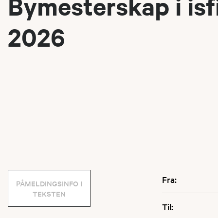
Bymesterskap i isf
2026
Fra:
PÅMELDINGSINFO I
TEKSTEN
Til: