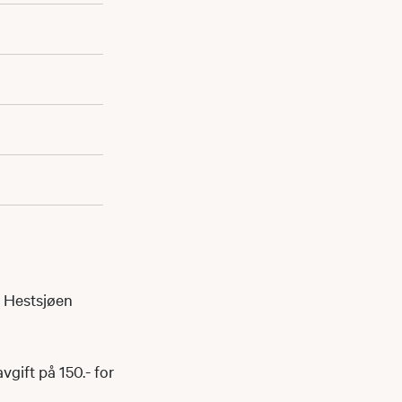
å Hestsjøen
vgift på 150.- for