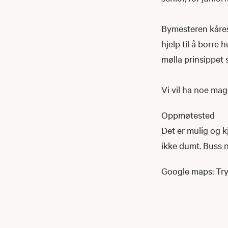
Bymesteren kåres e
hjelp til å borre 
mølla prinsippet 
Vi vil ha noe magg
Oppmøtested
Det er mulig og k
ikke dumt. Buss n
Google maps: Tr