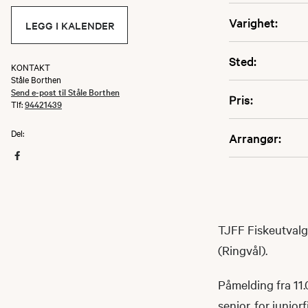
Varighet:
LEGG I KALENDER
Sted:
KONTAKT
Ståle Borthen
Send e-post til Ståle Borthen
Pris:
Tlf:
94421439
Del:
Arrangør:
TJFF Fiskeutvalg
(Ringvål).
Påmelding fra 11.
senior, for juniorf