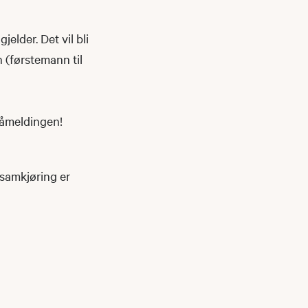
jelder. Det vil bli
n (førstemann til
 påmeldingen!
 samkjøring er