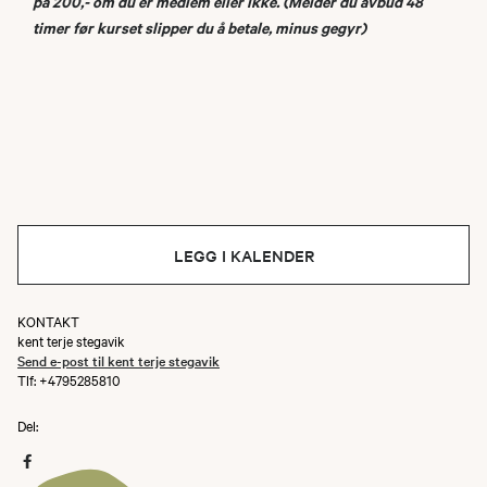
på 200,- om du er medlem eller ikke. (Melder du avbud 48
timer før kurset slipper du å betale, minus gegyr)
LEGG I KALENDER
KONTAKT
kent terje stegavik
Send e-post til kent terje stegavik
Tlf: +4795285810
Del: