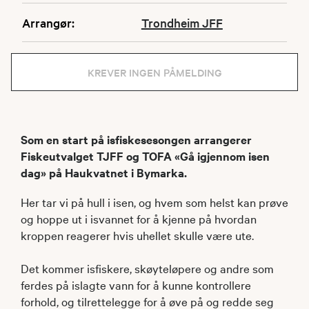
Arrangør:
Trondheim JFF
KREVER INGEN PÅMELDING
Som en start på isfiskesesongen arrangerer
Fiskeutvalget TJFF og TOFA «Gå igjennom isen
dag» på Haukvatnet i Bymarka.
Her tar vi på hull i isen, og hvem som helst kan prøve
og hoppe ut i isvannet for å kjenne på hvordan
kroppen reagerer hvis uhellet skulle være ute.
Det kommer isfiskere, skøyteløpere og andre som
ferdes på islagte vann for å kunne kontrollere
forhold, og tilrettelegge for å øve på og redde seg