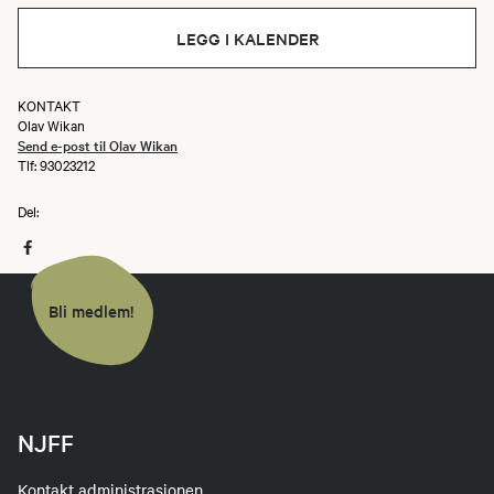
Generelle Vilkår
: Deltakere kan avbestille
LEGG I KALENDER
sin plass på intro jakten, men må følge de
angitte tidsfristene for avbestilling for å
unngå gebyrer.
KONTAKT
Olav Wikan
Send e-post til Olav Wikan
Avbestilling mer enn 14 dager før
Tlf: 93023212
arrangementet
: Full refusjon av
deltakeravgiften.
Del:
Avbestilling mellom 14 og 7 dager før
arrangementet
: 50% refusjon av
deltakeravgiften.
Bli medlem!
Avbestilling mindre enn 7 dager før
arrangementet
: Ingen refusjon av
deltakeravgiften.
NJFF
Endringer i programmet
: Arrangøren
forbeholder seg retten til å endre
Kontakt administrasjonen