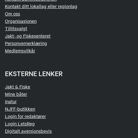
programmet eller avlyse arrangementet
Kontakt ditt lokallag eller regionlag
ved uforutsette omstendigheter. I slike
Om oss
tilfeller vil deltakerne bli informert så tidlig
Organisasjonen
som mulig, og full refusjon vil bli gitt.
Tillitsvalgt
Jakt- og Fiskesenteret
Deltakere kan gi sin plass til andre om de
allerede har betalt, Vi må da få beskjed slik
Personvernerklæring
at vi har riktig info om deltakere.
Medlemsvilkår
7. Ved påmelding og senere avmelding av kurs
vil et administrasjonsgebyr på 3,7% trekkes fra
EKSTERNE LENKER
innbetalt beløp ved refusjon.
Jakt & Fiske
Mine båter
Inatur
NJFF-butikken
Login for redaktører
Login LetsReg
Digitalt aversjonsbevis