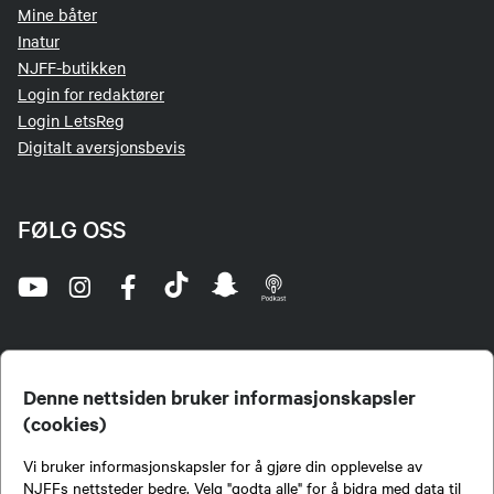
Mine båter
Inatur
NJFF-butikken
Login for redaktører
Login LetsReg
Digitalt aversjonsbevis
FØLG OSS
Denne nettsiden bruker informasjonskapsler
(cookies)
Norges Jeger- og Fiskerforbund (NJFF) er landets eneste landsdekkende organisasjon for
Vi bruker informasjonskapsler for å gjøre din opplevelse av
jegere og sportsfiskere og et av de viktigste miljøene for formidling av kunnskap om jakt og
fiske i Norge. Vi er en partipolitisk nøytral organisasjon, men har et sterkt jakt-, fiske-, og
NJFFs nettsteder bedre. Velg "godta alle" for å bidra med data til