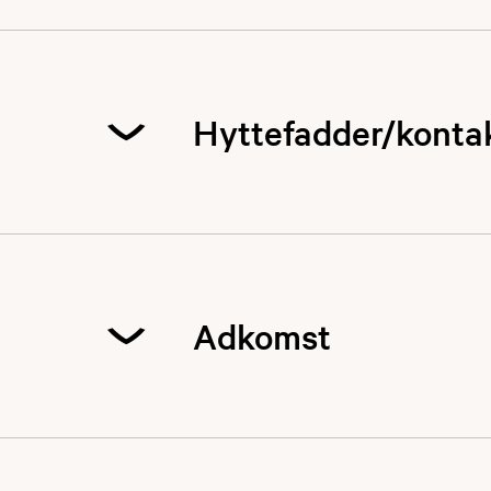
Hyttefadder/konta
Alle henvendelser
9957 9432
Adkomst
Bomvei, innkjøring