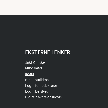
mmunen. En rekke
er mellom
et er inkludert i
v båter og folk.
EKSTERNE LENKER
 det er fine
Jakt & Fiske
Mine båter
Inatur
 fiske Bamble
NJFF-butikken
r skal kun
Login for redaktører
Login LetsReg
Digitalt aversjonsbevis
i kommunen.
de på Inatur.