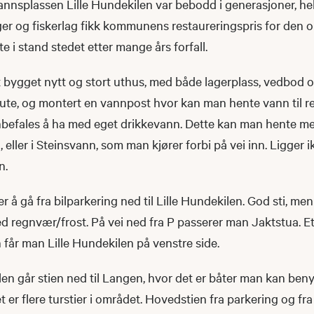
nsplassen Lille Hundekilen var bebodd i generasjoner, helt
ger og fiskerlag fikk kommunens restaureringspris for den 
e i stand stedet etter mange års forfall.
et bygget nytt og stort uthus, med både lagerplass, vedbod o
 ute, og montert en vannpost hvor kan man hente vann til r
nbefales å ha med eget drikkevann. Dette kan man hente me
eller i Steinsvann, som man kjører forbi på vei inn. Ligger i
n.
r å gå fra bilparkering ned til Lille Hundekilen. God sti, men 
d regnvær/frost. På vei ned fra P passerer man Jaktstua. E
n får man Lille Hundekilen på venstre side.
en går stien ned til Langen, hvor det er båter man kan benytt
et er flere turstier i området. Hovedstien fra parkering og fr