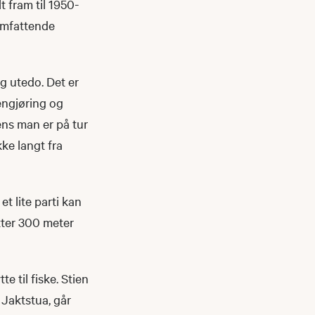
 fram til 1950-
omfattende
g utedo. Det er
engjøring og
ns man er på tur
kke langt fra
et lite parti kan
tter 300 meter
e til fiske. Stien
a Jaktstua, går