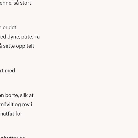
enne, så stort
a er det
med dyne, pute. Ta
å sette opp telt
yrt med
 borte, slik at
småvilt og rev i
matfat for
or hytter og