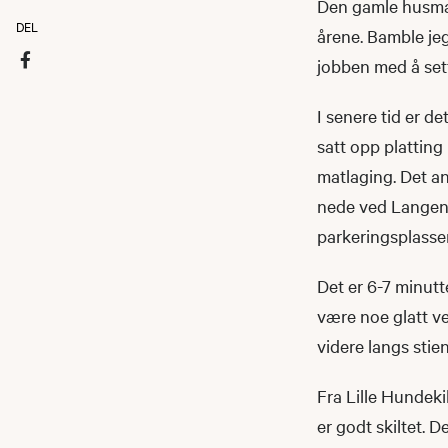
Den gamle husman
DEL
årene. Bamble je
jobben med å sett
I senere tid er d
satt opp platting
matlaging. Det a
nede ved Langen, 
parkeringsplasse
Det er 6-7 minutte
være noe glatt ve
videre langs stie
Fra Lille Hundekil
er godt skiltet. D