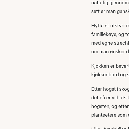
naturlig gjennom 
sett er man gansk
Hytta er utstyrt 
familiekøye, og t
med egne strechla
om man ønsker det
Kjøkken er bevart
kjøkkenbord og st
Etter hogst i sk
det nå er vid utsi
hogsten, og etter
planteetere som el
Lille Hundekilen 