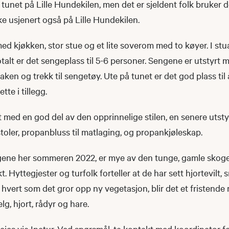
tunet på Lille Hundekilen, men det er sjeldent folk bruker d
e usjenert også på Lille Hundekilen.
med kjøkken, stor stue og et lite soverom med to køyer. I stu
otalt er det sengeplass til 5-6 personer. Sengene er utstyrt 
ken og trekk til sengetøy. Ute på tunet er det god plass til 
te i tillegg.
 med en god del av den opprinnelige stilen, en senere utst
oler, propanbluss til matlaging, og propankjøleskap.
ogene her sommeren 2022, er mye av den tunge, gamle skogen
kt. Hyttegjester og turfolk forteller at de har sett hjortevilt, 
 hvert som det gror opp ny vegetasjon, blir det et fristende 
g, hjort, rådyr og hare.
leies via Inatur. Ved spørsmål, ta kontakt med koordinator f