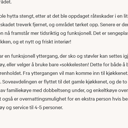
rådet.
 hytta stengt, etter at det ble oppdaget råteskader i en lit
 skadet treverk fjernet, og området tørket opp. Senere er d
n nå framstår mer tidsriktig og funksjonell. Det er sengeplas
kken, og et nytt og friskt interiør!
 en funksjonell yttergang, der sko og støvler kan settes ig
ttøy, eller velger å bruke bare «sokkelesten! Dette for både å
 renholdet. Fra yttergangen vil man komme inn til kjøkkenet.
. Soveavdelingen er flyttet til det gamle kjøkkenet, og de t
t av familiekøye med dobbeltseng under, og enkeltkøye over. 
 også er overnattingsmulighet for en ekstra person hvis be
 og service til 4-5 personer.