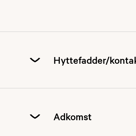
Hyttefadder/konta
Adkomst