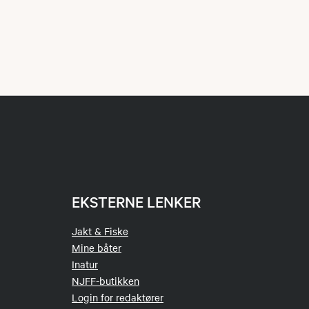
mmunen. En rekke
er mellom
et er inkludert i
v båter og folk.
EKSTERNE LENKER
 det er fine
Jakt & Fiske
Mine båter
Inatur
 fiske Bamble
NJFF-butikken
r skal kun
Login for redaktører