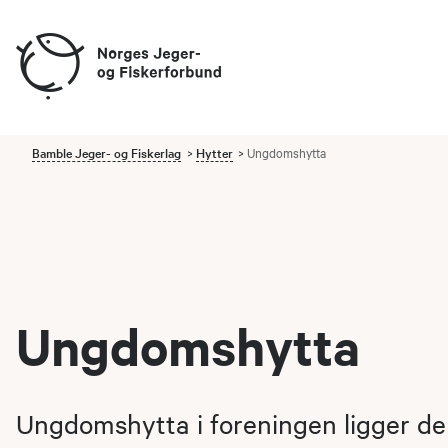
Bamble Jeger- og Fiskerlag
Hytter
Ungdomshytta
Ungdomshytta
Ungdomshytta i foreningen ligger der