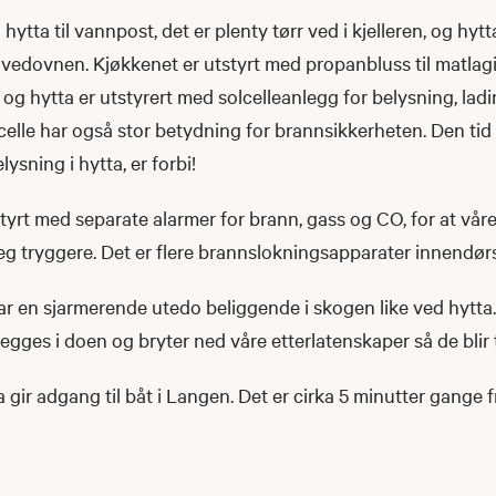
a hytta til vannpost, det er plenty tørr ved i kjelleren, og hy
 vedovnen. Kjøkkenet er utstyrt med propanbluss til matlag
og hytta er utstyrert med solcelleanlegg for belysning, ladin
lcelle har også stor betydning for brannsikkerheten. Den ti
belysning i hytta, er forbi!
styrt med separate alarmer for brann, gass og CO, for at v
eg tryggere. Det er flere brannslokningsapparater innendørs
 en sjarmerende utedo beliggende i skogen like ved hytta.
egges i doen og bryter ned våre etterlatenskaper så de blir ti
gir adgang til båt i Langen. Det er cirka 5 minutter gange f