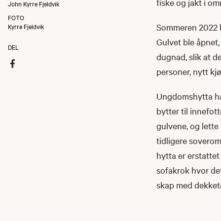
fiske og jakt i om
John Kyrre Fjeldvik
FOTO
Sommeren 2022 ble
Kyrre Fjeldvik
Gulvet ble åpnet,
DEL
dugnad, slik at de
personer, nytt kjø
Ungdomshytta har
bytter til innefo
gulvene, og lette
tidligere soverom
hytta er erstatte
sofakrok hvor det
skap med dekketøy