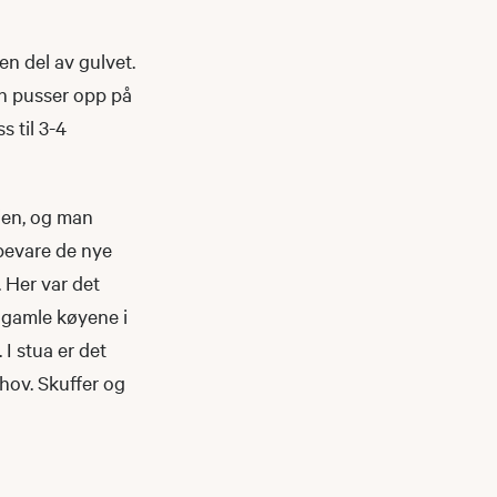
en del av gulvet.
en pusser opp på
s til 3-4
jen, og man
 bevare de nye
 Her var det
o gamle køyene i
I stua er det
hov. Skuffer og