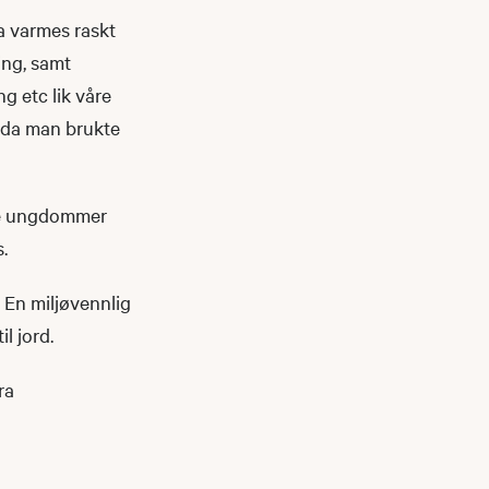
tta varmes raskt
ing, samt
g etc lik våre
d da man brukte
åre ungdommer
.
 En miljøvennlig
l jord.
ra