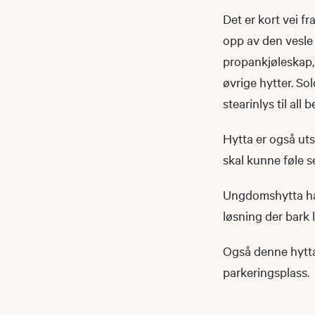
Det er kort vei fr
opp av den vesle
propankjøleskap, 
øvrige hytter. So
stearinlys til all 
Hytta er også ut
skal kunne føle s
Ungdomshytta har
løsning der bark l
Også denne hytta 
parkeringsplass.