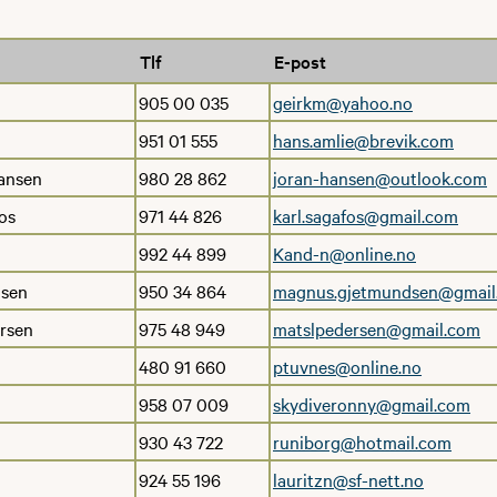
Tlf
E-post
905 00 035
geirkm@yahoo.no
951 01 555
hans.amlie@brevik.com
ansen
980 28 862
joran-hansen@outlook.com
os
971 44 826
karl.sagafos@gmail.com
992 44 899
Kand-n@online.no
sen
950 34 864
magnus.gjetmundsen@gmail
rsen
975 48 949
matslpedersen@gmail.com
480 91 660
ptuvnes@online.no
958 07 009
skydiveronny@gmail.com
930 43 722
runiborg@hotmail.com
924 55 196
lauritzn@sf-nett.no