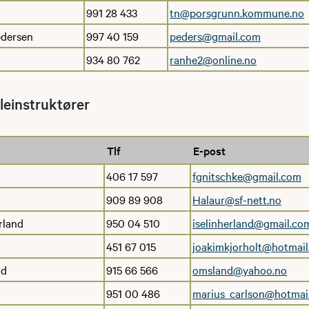
991 28 433
tn@porsgrunn.kommune.no
dersen
997 40 159
peders@gmail.com
934 80 762
ranhe2@online.no
ifleinstruktører
Tlf
E-post
406 17 597
fgnitschke@gmail.com
909 89 908
Halaur@sf-nett.no
rland
950 04 510
iselinherland@gmail.co
451 67 015
joakimkjorholt@hotmai
nd
915 66 566
omsland@yahoo.no
951 00 486
marius_carlson@hotmai