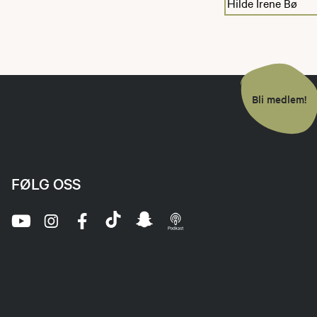
Hilde Irene Bø
Bli medlem!
FØLG OSS