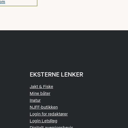
com
EKSTERNE LENKER
Jakt & Fiske
Mine båter
Inatur
NJFF-butikken
Login for redaktører
Login LetsReg
Digitalt aversjonsbevis