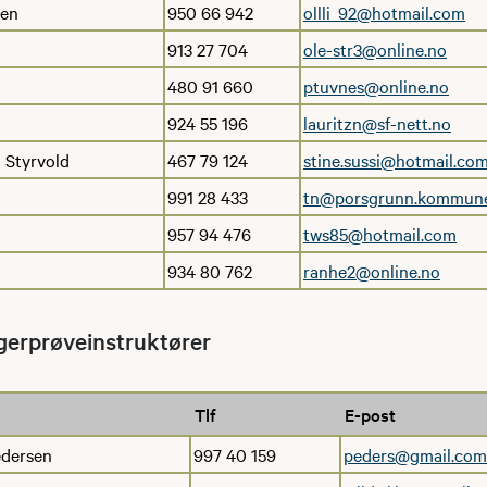
zen
950 66 942
ollli_92@hotmail.com
913 27 704
ole-str3@online.no
480 91 660
ptuvnes@online.no
924 55 196
lauritzn@sf-nett.no
 Styrvold
467 79 124
stine.sussi@hotmail.co
991 28 433
tn@porsgrunn.kommun
957 94 476
tws85@hotmail.com
934 80 762
ranhe2@online.no
egerprøveinstruktører
Tlf
E-post
dersen
997 40 159
peders@gmail.com