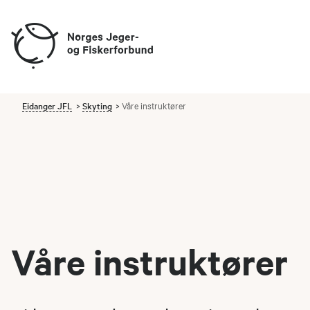
Eidanger JFL
Skyting
Våre instruktører
Våre instruktører