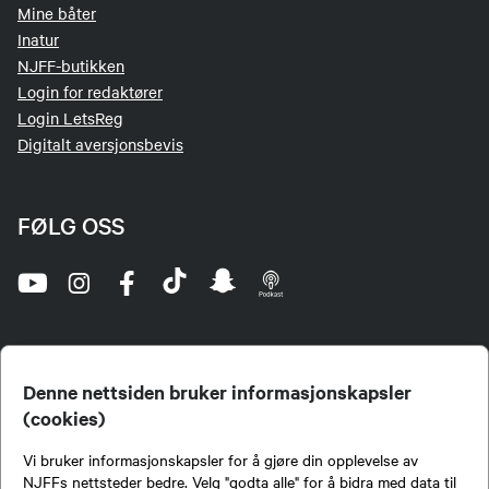
Mine båter
Inatur
NJFF-butikken
Login for redaktører
Login LetsReg
Digitalt aversjonsbevis
FØLG OSS
Denne nettsiden bruker informasjonskapsler
(cookies)
Norges Jeger- og Fiskerforbund (NJFF) er landets eneste landsdekkende organisasjon for
Vi bruker informasjonskapsler for å gjøre din opplevelse av
jegere og sportsfiskere og et av de viktigste miljøene for formidling av kunnskap om jakt og
fiske i Norge. Vi er en partipolitisk nøytral organisasjon, men har et sterkt jakt-, fiske-, og
NJFFs nettsteder bedre. Velg "godta alle" for å bidra med data til