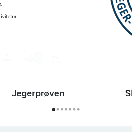
.
iviteter.
Jegerprøven
S