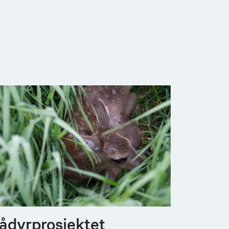
ådyrprosjektet