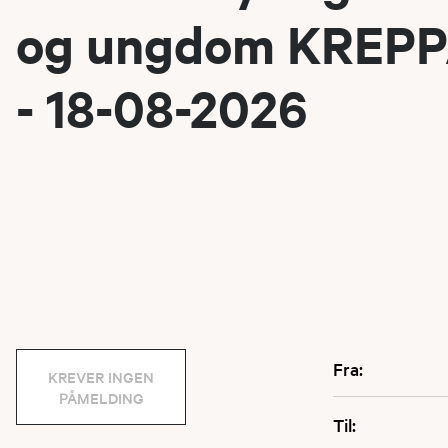
og ungdom KREP
- 18-08-2026
Fra:
KREVER INGEN
PÅMELDING
Til: