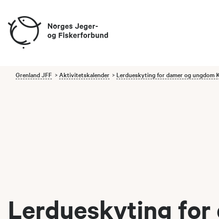
Grenland JFF
Aktivitetskalender
Lerdueskyting for damer og ungdo
Lerdueskyting for