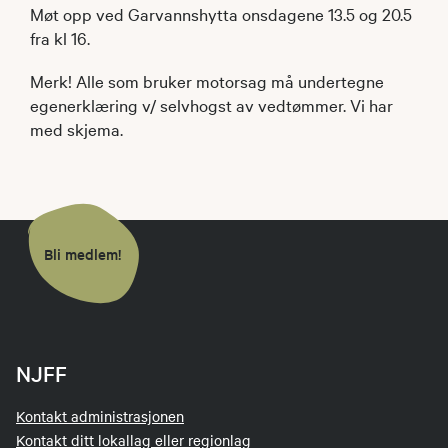
Møt opp ved Garvannshytta onsdagene 13.5 og 20.5
fra kl 16.
Merk! Alle som bruker motorsag må undertegne
egenerklæring v/ selvhogst av vedtømmer. Vi har
med skjema.
Bli medlem!
NJFF
Kontakt administrasjonen
Kontakt ditt lokallag eller regionlag