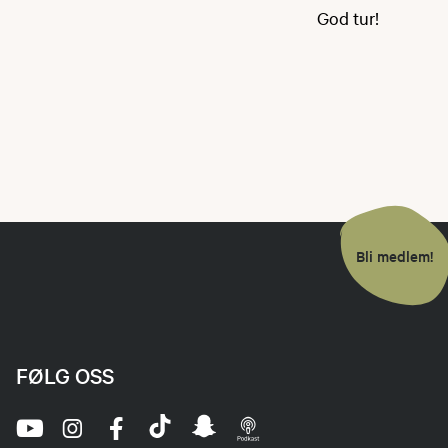
God tur!
Bli medlem!
FØLG OSS