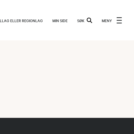
ALLAG ELLER REGIONLAG
MIN SIDE
SØK
MENY