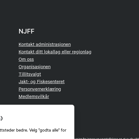
NJFF
Kontakt administrasjonen
Kontakt ditt lokallag eller regionlag
Om oss
Organisasjonen
Tillitsvalgt
Jakt- og Fiskesenteret
Personvernerklæring
Medlemsvilkår
s)
tsteder bedre. Velg "godta alle" for
orbund (NJFF) er landets eneste landsdekkende organisasjon for jegere og sportsfiskere og et av de vikti