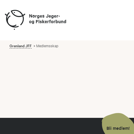
Grenland JFF
Medlemsskap
Bli medlem!