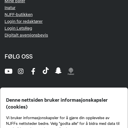
Mine båter
Inatur
NJFF-butikken
Login for redaktører
Login LetsReg
Digitalt aversjonsbevis
FØLG OSS
Denne nettsiden bruker informasjonskapsler
(cookies)
Norges Jeger- og Fiskerforbund (NJFF) er landets eneste landsdekkende organisasjon for
Vi bruker informasjonskapsler for å gjøre din opplevelse av
jegere og sportsfiskere og et av de viktigste miljøene for formidling av kunnskap om jakt og
fiske i Norge. Vi er en partipolitisk nøytral organisasjon, men har et sterkt jakt-, fiske-, og
NJFFs nettsteder bedre. Velg "godta alle" for å bidra med data til
naturpolitisk engasjement i mange saker.