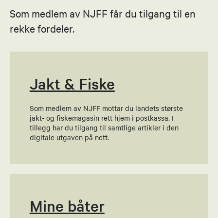
Som medlem av NJFF får du tilgang til en
Hildegunn Andersen
rekke fordeler.
Nestleder
97000049
Send epost
Jakt & Fiske
Som medlem av NJFF mottar du landets største
Thomas Olsen
jakt- og fiskemagasin rett hjem i postkassa. I
tillegg har du tilgang til samtlige artikler i den
Leder jaktutvalg
digitale utgaven på nett.
95551776
Send epost
Mine båter
Hege Ravdal