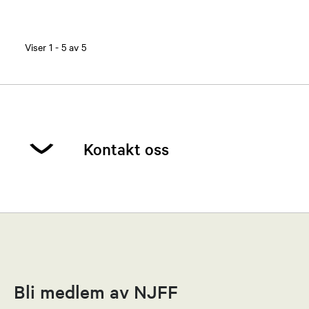
Viser
1
-
5
av
5
Kontakt oss
Tor Ivar Berge
Leder
95982461
Bli medlem av NJFF
Send epost