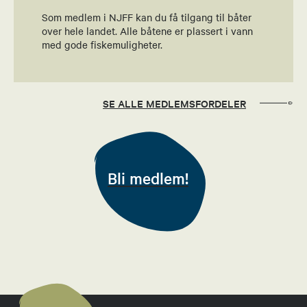
Sekretær
Som medlem i NJFF kan du få tilgang til båter
over hele landet. Alle båtene er plassert i vann
41570778
med gode fiskemuligheter.
Send epost
Tor Ivar Berge
SE ALLE MEDLEMSFORDELER
Studieansvarlig
95982461
Bli medlem!
Send epost
Ole Bjørn Andresen
Styremedlem
99638267
Send epost