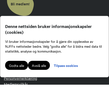
Bli medlem!
Tor Ivar Berge
Leder fiskeutvalg
Denne nettsiden bruker informasjonskapsler
(cookies)
NJFF
95982461
Vi bruker informasjonskapsler for å gjøre din opplevelse av
Send epost
Kontakt administrasjonen
NJFFs nettsteder bedre. Velg "godta alle" for å bidra med data til
Kontakt ditt lokallag eller regionlag
statistikk, analyse og kommunikasjon.
Om oss
Justin William Dean
Organisasjonen
Tilpass cookies
Godta alle
Avslå alle
Tillitsvalgt
Barne- og ungdomsansvarlig
Jakt- og Fiskesenteret
Personvernerklæring
93688817
Medlemsvilkår
Send epost
EKSTERNE LENKER
Regine Heimdal