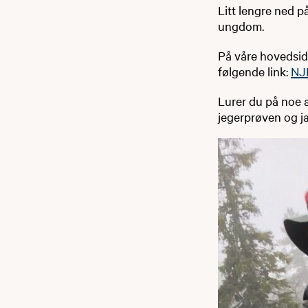
Litt lengre ned p
ungdom.
På våre hovedsid
følgende link:
NJ
Lurer du på noe 
jegerprøven og ja