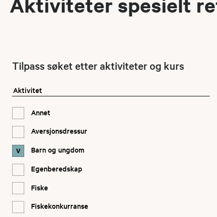
Aktiviteter spesielt 
og bistå lokal
former for opp
Jon Inge Kleven, l
E-post
jon.ingek
Tilpass søket etter aktiviteter og kurs
Aktivitet
Svein Arild Strau
Annet
E-post
svein.a.9
Aversjonsdressur
Barn og ungdom
Joakim Hellermyr,
E-post
joakim_he
Egenberedskap
Fiske
Fiskekonkurranse
Thomas Pettersen,