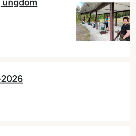
g ungdom
-2026