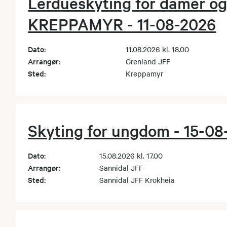
Lerdueskyting for damer o
fl.no
KREPPAMYR - 11-08-2026
 medlem av utvalget, tlf 90988619
Dato:
11.08.2026 kl. 18.00
k@gmail.com
Arrangør:
Grenland JFF
Sted:
Kreppamyr
Skyting for ungdom - 15-08
Dato:
15.08.2026 kl. 17.00
Arrangør:
Sannidal JFF
Sted:
Sannidal JFF Krokheia