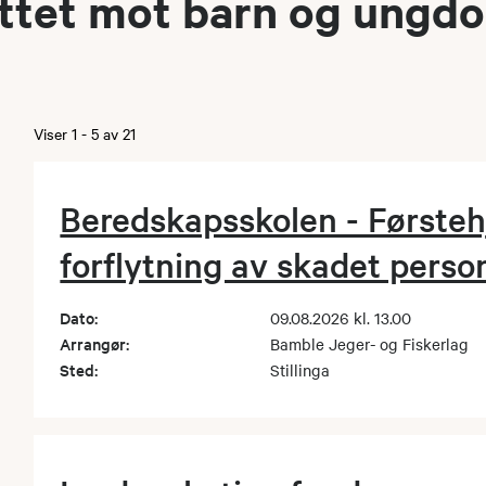
rettet mot barn og ungd
foreningene i arbeidet rettet mot denne målgrup
læringsjakt arrangeres årlig av utvalget.
eder av utvalget, tlf 99 55 61 86
Viser
1
-
5
av
21
@hotmail.com
Beredskapsskolen - Førsteh
me, medlem av utvalget, tlf 90887861
forflytning av skadet perso
5@hotmail.com
Dato:
09.08.2026 kl. 13.00
Arrangør:
Bamble Jeger- og Fiskerlag
 medlem av utvalget, tlf 99323861
Sted:
Stillinga
llermyr@hotmail.com
 medlem av utvalget, tlf 93854811