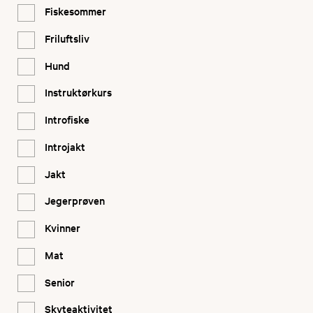
E-post
thomas@bj
Fiskesommer
Friluftsliv
Hund
Anja Kristiansen,
E-post
jegeranja
Instruktørkurs
Introfiske
Introjakt
Jakt
Jegerprøven
Kvinner
Mat
Senior
Skyteaktivitet