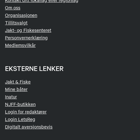
Kontakt ditt lokallag eller regionlag
Om oss
Organisasjonen
Tillitsvalgt
Jakt- og Fiskesenteret
Personvernerklæring
Medlemsvilkår
EKSTERNE LENKER
Jakt & Fiske
Mine båter
Inatur
NJFF-butikken
Login for redaktører
Login LetsReg
Digitalt aversjonsbevis