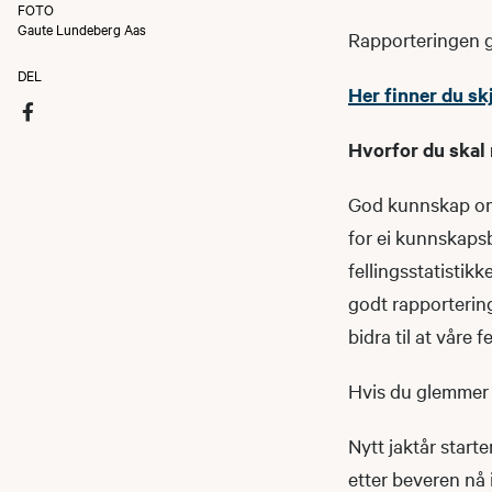
FOTO
Gaute Lundeberg Aas
Rapporteringen gjø
DEL
Her finner du s
Hvorfor du skal
God kunnskap om 
for ei kunnskapsba
fellingsstatistik
godt rapporterings
bidra til at våre 
Hvis du glemmer å 
Nytt jaktår starte
etter beveren nå i