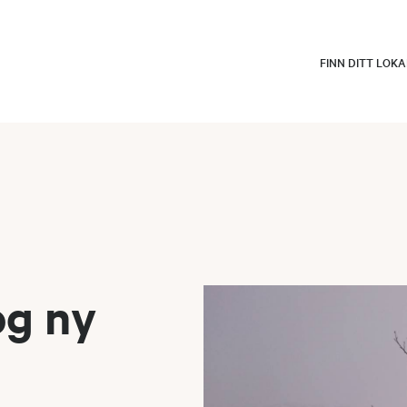
FINN DITT LOK
og ny