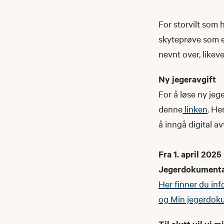
For storvilt som h
skyteprøve som er
nevnt over, likeve
​Ny jegeravgift
For å løse ny jeg
denne
linken
. He
å inngå digital a
Fra 1. april 202
Jegerdokumenta
Her finner du in
og Min jegerdok