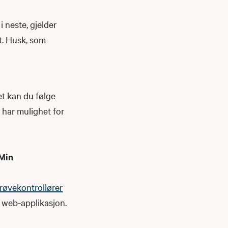
i neste, gjelder
t. Husk, som
et kan du følge
 har mulighet for
 Min
røvekontrollører
n web-applikasjon.