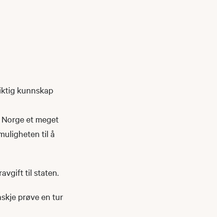
viktig kunnskap
r Norge et meget
muligheten til å
avgift til staten.
anskje prøve en tur