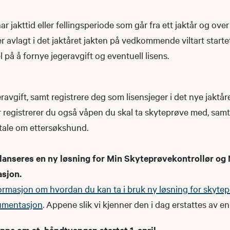
ar jakttid eller fellingsperiode som går fra ett jaktår og over 
 avlagt i det jaktåret jakten på vedkommende viltart starte
l på å fornye jegeravgift og eventuell lisens.​
eravgift, samt registrere deg som lisensjeger i det nye jaktår
r registrerer du også våpen du skal ta skyteprøve med, samt
vtale om ettersøkshund.​
5 lanseres en ny løsning for Min Skyteprøvekontrollør og
sjon.
formasjon om hvordan du kan ta i bruk ny løsning for skytep
umentasjon
. Appene slik vi kjenner den i dag erstattes av e