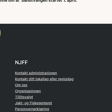
minne om at båndtvangen startet 1. april.
NJFF
Kontakt administrasjonen
Kontakt ditt lokallag eller regionlag
Om oss
Organisasjonen
Tillitsvalgt
Jakt- og Fiskesenteret
Personvernerklæring