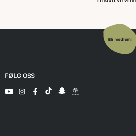
Til slutt vil vi 
Bli medlem!
FØLG OSS