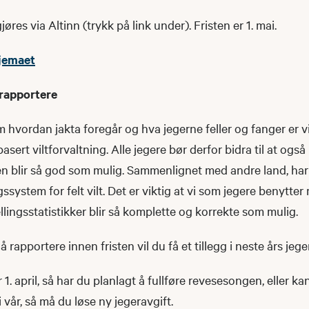
res via Altinn (trykk på link under). Fristen er 1. mai. ​
kjemaet
 rapportere
hvordan jakta foregår og hva jegerne feller og fanger er 
sert viltforvaltning. Alle jegere bør derfor bidra til at også
ken blir så god som mulig. Sammenlignet med andre land, ha
system for felt vilt. Det er viktig at vi som jegere benytter 
fellingsstatistikker blir så komplette og korrekte som mulig.​
rapportere innen fristen vil du få et tillegg i neste års jeger
r 1. april, så har du planlagt å fullføre revesesongen, eller k
 vår, så må du løse ny jegeravgift.