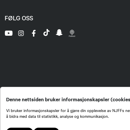
FØLG OSS
Denne nettsiden bruker informasjonskapsler (cookie
Vi bruker informasjonskapsler for å gjøre din opplevelse av NJFFs net
å bidra med data til statistikk, analyse og kommunikasjon.
Norges Jeger- og Fiskerf
formidling av kunnskap om
engasjement i mange sa