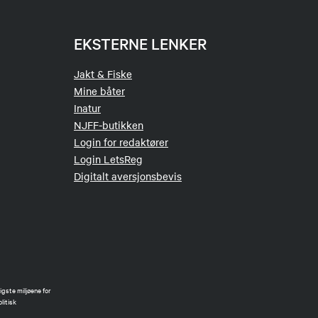
EKSTERNE LENKER
Jakt & Fiske
Mine båter
Inatur
NJFF-butikken
Login for redaktører
Login LetsReg
Digitalt aversjonsbevis
gste miljøene for
litisk