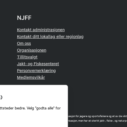
NJFF
Kontakt administrasjonen
Kontakt ditt lokallag eller regionlag
Om oss
Organisasjonen
Tillitsvalgt
Jakt- og Fiskesenteret
Personvernerklæring
Medlemsvilkår
s)
tsteder bedre. Velg "godta alle" for
orbund (NJFF) er landets eneste landsdekkende organisasjon for jegere og sportsfiskere og et av de vikti
 jakt og fiske i Norge. Vi er en partipolitisk nøytral organisasjon, men har et sterkt jakt-, fiske-, og naturpo
ker.