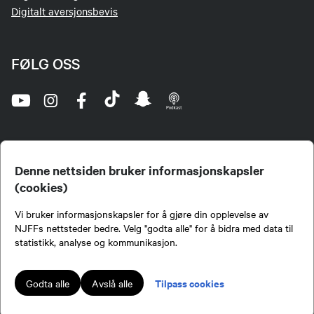
Digitalt aversjonsbevis
FØLG OSS
Denne nettsiden bruker informasjonskapsler
(cookies)
Norges Jeger- og Fiskerforbund (NJFF) er landets eneste landsdekkende organisasjon for
Vi bruker informasjonskapsler for å gjøre din opplevelse av
jegere og sportsfiskere og et av de viktigste miljøene for formidling av kunnskap om jakt og
fiske i Norge. Vi er en partipolitisk nøytral organisasjon, men har et sterkt jakt-, fiske-, og
NJFFs nettsteder bedre. Velg "godta alle" for å bidra med data til
naturpolitisk engasjement i mange saker.
statistikk, analyse og kommunikasjon.
Norges Jeger- og Fiskerforbund benytter informasjonskapsler på nettsiden.
Lokalforeninger tilsluttet Norges Jeger- og Fiskerforbund har ansvar for innhold de
Tilpass cookies
Godta alle
Avslå alle
publiserer på njff.no.