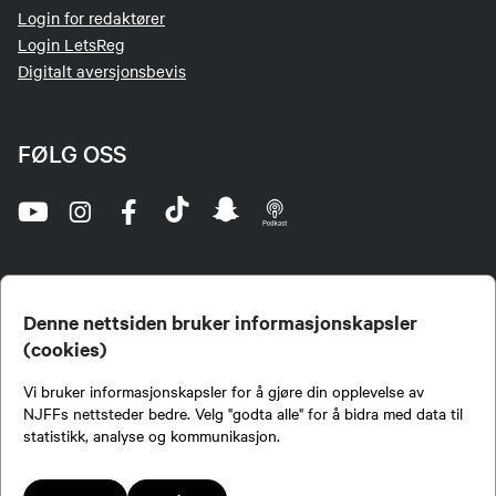
Login for redaktører
Login LetsReg
Digitalt aversjonsbevis
FØLG OSS
Denne nettsiden bruker informasjonskapsler
(cookies)
Norges Jeger- og Fiskerforbund (NJFF) er landets eneste landsdekkende organisasjon for
Vi bruker informasjonskapsler for å gjøre din opplevelse av
jegere og sportsfiskere og et av de viktigste miljøene for formidling av kunnskap om jakt og
fiske i Norge. Vi er en partipolitisk nøytral organisasjon, men har et sterkt jakt-, fiske-, og
NJFFs nettsteder bedre. Velg "godta alle" for å bidra med data til
naturpolitisk engasjement i mange saker.
statistikk, analyse og kommunikasjon.
Norges Jeger- og Fiskerforbund benytter informasjonskapsler på nettsiden.
Lokalforeninger tilsluttet Norges Jeger- og Fiskerforbund har ansvar for innhold de