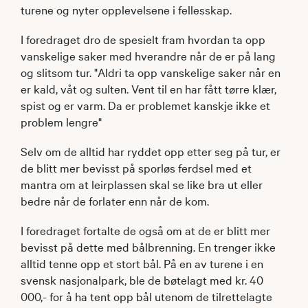
turene og nyter opplevelsene i fellesskap.
I foredraget dro de spesielt fram hvordan ta opp
vanskelige saker med hverandre når de er på lang
og slitsom tur. "Aldri ta opp vanskelige saker når en
er kald, våt og sulten. Vent til en har fått tørre klær,
spist og er varm. Da er problemet kanskje ikke et
problem lengre"
Selv om de alltid har ryddet opp etter seg på tur, er
de blitt mer bevisst på sporløs ferdsel med et
mantra om at leirplassen skal se like bra ut eller
bedre når de forlater enn når de kom.
I foredraget fortalte de også om at de er blitt mer
bevisst på dette med bålbrenning. En trenger ikke
alltid tenne opp et stort bål. På en av turene i en
svensk nasjonalpark, ble de bøtelagt med kr. 40
000,- for å ha tent opp bål utenom de tilrettelagte