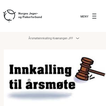
MENY
Årsmøteinnkalling Kvænangen JFF