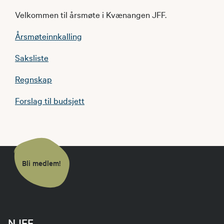
Velkommen til årsmøte i Kvænangen JFF.
Årsmøteinnkalling
Saksliste
Regnskap
Forslag til budsjett
Bli medlem!
NJFF