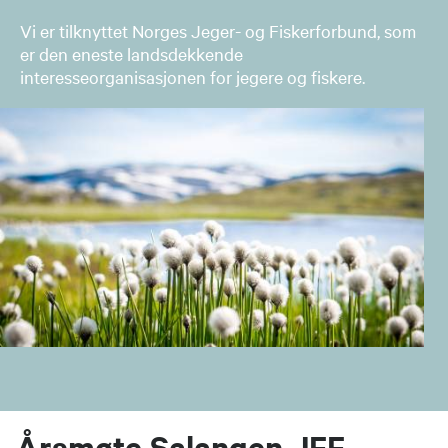
Vi er tilknyttet Norges Jeger- og Fiskerforbund, som
er den eneste landsdekkende
interesseorganisasjonen for jegere og fiskere.
Årsmøte Salangen JFF