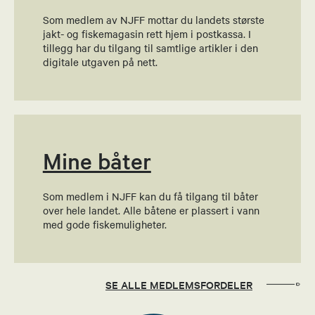
Som medlem av NJFF mottar du landets største
Gunnar Oddmund Nerdal
jakt- og fiskemagasin rett hjem i postkassa. I
tillegg har du tilgang til samtlige artikler i den
Kontaktperson
digitale utgaven på nett.
92247009
Send epost
Mine båter
Som medlem i NJFF kan du få tilgang til båter
over hele landet. Alle båtene er plassert i vann
med gode fiskemuligheter.
SE ALLE MEDLEMSFORDELER