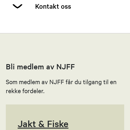
Kontakt oss
Gunnar Oddmund Nerdal
Leder
92247009
Bli medlem av NJFF
Send epost
Som medlem av NJFF får du tilgang til en
Knut Norman Solnes
rekke fordeler.
Økonomiansvarlig
91828201
Send epost
Jakt & Fiske