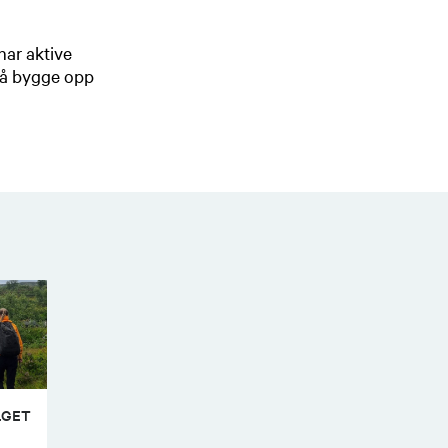
 har aktive
å å bygge opp
LGET