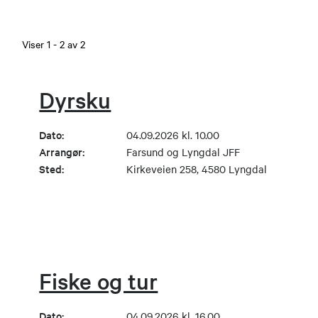
Viser
1
-
2
av
2
Dyrsku
Dato:
04.09.2026 kl. 10.00
Arrangør:
Farsund og Lyngdal JFF
Sted:
Kirkeveien 258, 4580 Lyngdal
Fiske og tur
Dato:
04.09.2026 kl. 16.00