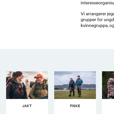
interesseorganisa
Vi arrangerer jege
grupper for ungdo
kvinnegruppa, og
JAKT
FISKE