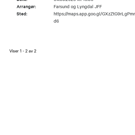
Arrangør:
Farsund og Lyngdal JFF
Sted:
https://maps.app.goo.gl/GXzZtG9rLgPm
d6
Viser
1
-
2
av
2