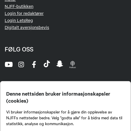
NJFF-butikken
Login for redaktører
Login LetsReg
Digitalt aversjonsbevis
FØLG OSS
Denne nettsiden bruker informasjonskapsler
(cookies)
Norges Jeger- og Fiskerforbund (NJFF) er landets eneste landsdekkende organisasjon for
Vi bruker informasjonskapsler for å gjøre din opplevelse av
jegere og sportsfiskere og et av de viktigste miljøene for formidling av kunnskap om jakt og
fiske i Norge. Vi er en partipolitisk nøytral organisasjon, men har et sterkt jakt-, fiske-, og
NJFFs nettsteder bedre. Velg "godta alle" for å bidra med data til
naturpolitisk engasjement i mange saker.
statistikk, analyse og kommunikasjon.
Norges Jeger- og Fiskerforbund benytter informasjonskapsler på nettsiden.