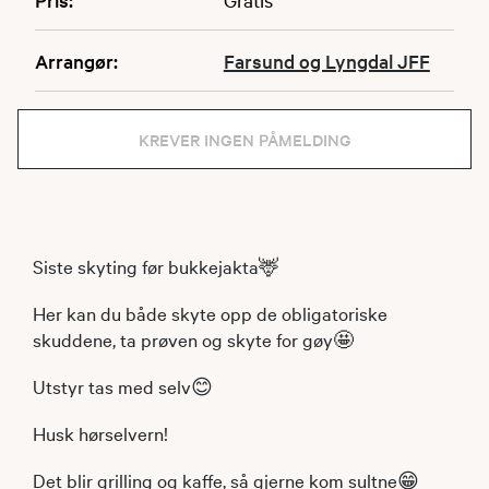
Arrangør:
Farsund og Lyngdal JFF
KREVER INGEN PÅMELDING
Siste skyting før bukkejakta🦌
Her kan du både skyte opp de obligatoriske
skuddene, ta prøven og skyte for gøy🤩
Utstyr tas med selv😊
Husk hørselvern!
Det blir grilling og kaffe, så gjerne kom sultne😁