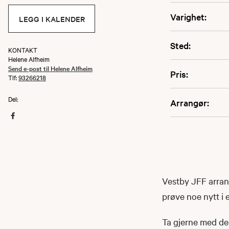
Varighet:
LEGG I KALENDER
Sted:
KONTAKT
Helene Alfheim
Send e-post til Helene Alfheim
Pris:
Tlf:
93266218
Del:
Arrangør:
Vestby JFF arran
prøve noe nytt i 
Ta gjerne med deg