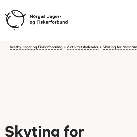
Vestby Jeger og Fiskerforening
Aktivitetskalender
Skyting for damer/
Skyting for