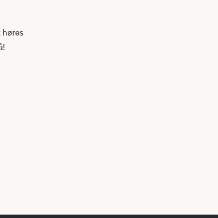
t høres
å!