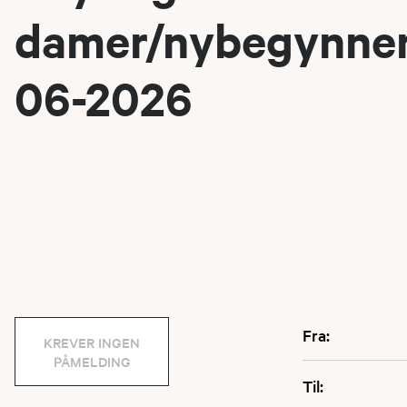
damer/nybegynner
06-2026
Fra:
KREVER INGEN
PÅMELDING
Til: