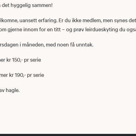
a det hyggelig sammen!
elkomne, uansett erfaring. Er du ikke medlem, men synes de
m gjerne innom for en titt – og prøv leirdueskyting du ogs
tirsdagen i måneden, med noen få unntak.
r kr 150,- pr serie
er kr 190,- pr serie
av hagle.