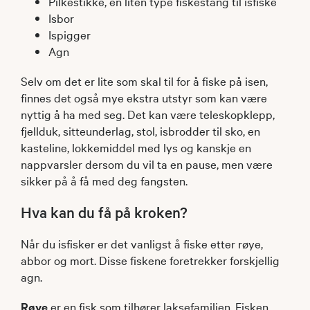
Pilkestikke, en liten type fiskestang til isfiske
Isbor
Ispigger
Agn
Selv om det er lite som skal til for å fiske på isen,
finnes det også mye ekstra utstyr som kan være
nyttig å ha med seg. Det kan være teleskopklepp,
fjellduk, sitteunderlag, stol, isbrodder til sko, en
kasteline, lokkemiddel med lys og kanskje en
nappvarsler dersom du vil ta en pause, men være
sikker på å få med deg fangsten.
Hva kan du få på kroken? ​
Når du isfisker er det vanligst å fiske etter røye,
abbor og mort. Disse fiskene foretrekker forskjellig
agn.
Røye
er en fisk som tilhører laksefamilien. Fisken