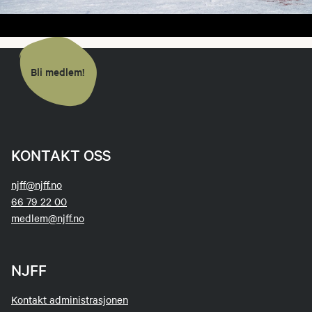
Bli medlem!
KONTAKT OSS
njff@njff.no
66 79 22 00
medlem@njff.no
NJFF
Kontakt administrasjonen