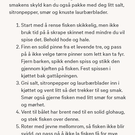
smakens skyld kan du også pakke med deg litt salt,
sitronpepper, smør og knuste laurbærblader.
Start med å rense fisken skikkelig, men ikke
bruk tid på å skrape skinnet med mindre du vil
spise det. Behold hode og hale.
Finn en solid pinne fra et levende tre, og pass
på å ikke velge tørre pinner som lett kan ta fyr.
Fjern barken, spikk enden spiss og stikk den
gjennom kjeften på fisken. Fest spissen i
kjøttet bak gattåpningen.
Gni salt, sitronpepper og laurbærblader inn i
kjøttet og vent litt så det trekker til seg smak.
Smør også gjerne fisken med litt smør for smak
og mørhet.
Vent til bålet har brent ned til en solid glohaug,
og stek fisken over denne.
Roter med jevne mellomrom, så fisken ikke blir
svidd, og pass på å ikke la fisken få for mye