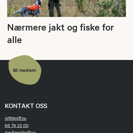
Nærmere jakt og fiske for
alle
Bli medlem!
KONTAKT OSS
njff@njff.no
66 79 22 00
medlem@njff.no