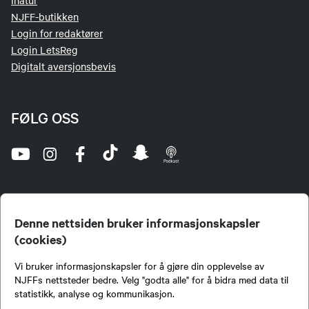
Inatur
NJFF-butikken
Login for redaktører
Login LetsReg
Digitalt aversjonsbevis
FØLG OSS
Denne nettsiden bruker informasjonskapsler
(cookies)
Norges Jeger- og Fiskerforbund (NJFF) er landets eneste landsdekkende organisasjon for
Vi bruker informasjonskapsler for å gjøre din opplevelse av
jegere og sportsfiskere og et av de viktigste miljøene for formidling av kunnskap om jakt og
fiske i Norge. Vi er en partipolitisk nøytral organisasjon, men har et sterkt jakt-, fiske-, og
NJFFs nettsteder bedre. Velg "godta alle" for å bidra med data til
naturpolitisk engasjement i mange saker.
statistikk, analyse og kommunikasjon.
Norges Jeger- og Fiskerforbund benytter informasjonskapsler på nettsiden.