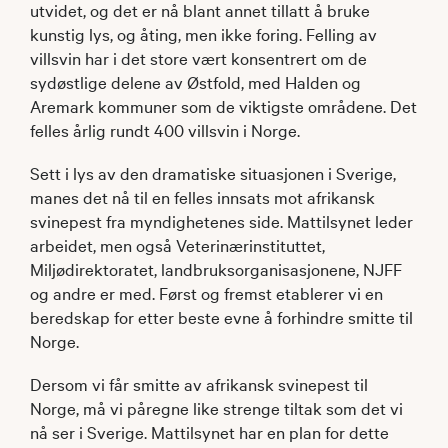
utvidet, og det er nå blant annet tillatt å bruke
kunstig lys, og åting, men ikke foring. Felling av
villsvin har i det store vært konsentrert om de
sydøstlige delene av Østfold, med Halden og
Aremark kommuner som de viktigste områdene. Det
felles årlig rundt 400 villsvin i Norge.
Sett i lys av den dramatiske situasjonen i Sverige,
manes det nå til en felles innsats mot afrikansk
svinepest fra myndighetenes side. Mattilsynet leder
arbeidet, men også Veterinærinstituttet,
Miljødirektoratet, landbruksorganisasjonene, NJFF
og andre er med. Først og fremst etablerer vi en
beredskap for etter beste evne å forhindre smitte til
Norge.
Dersom vi får smitte av afrikansk svinepest til
Norge, må vi påregne like strenge tiltak som det vi
nå ser i Sverige. Mattilsynet har en plan for dette