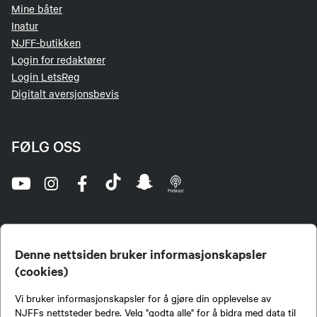
Mine båter
Inatur
NJFF-butikken
Login for redaktører
Login LetsReg
Digitalt aversjonsbevis
FØLG OSS
Denne nettsiden bruker informasjonskapsler
(cookies)
Norges Jeger- og Fiskerforbund (NJFF) er landets eneste landsdekkende organisasjon for
Vi bruker informasjonskapsler for å gjøre din opplevelse av
jegere og sportsfiskere og et av de viktigste miljøene for formidling av kunnskap om jakt og
fiske i Norge. Vi er en partipolitisk nøytral organisasjon, men har et sterkt jakt-, fiske-, og
NJFFs nettsteder bedre. Velg "godta alle" for å bidra med data til