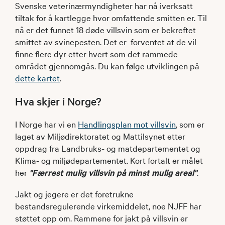
Svenske veterinærmyndigheter har nå iverksatt
tiltak for å kartlegge hvor omfattende smitten er. Til
nå er det funnet 18 døde villsvin som er bekreftet
smittet av svinepesten. Det er forventet at de vil
finne flere dyr etter hvert som det rammede
området gjennomgås. Du kan følge utviklingen på
dette kartet
.
Hva skjer i Norge?
I Norge har vi en
Handlingsplan mot villsvin
, som er
laget av Miljødirektoratet og Mattilsynet etter
oppdrag fra Landbruks- og matdepartementet og
Klima- og miljødepartementet. Kort fortalt er målet
her
"Færrest mulig villsvin på minst mulig areal"
.
Jakt og jegere er det foretrukne
bestandsregulerende virkemiddelet, noe NJFF har
støttet opp om. Rammene for jakt på villsvin er